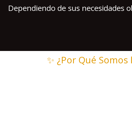
Dependiendo de sus necesidades 
✨ ¿Por Qué Somos l
Los Mejores Precios:
Nuestro volumen 
puede igualar.
Confianza Absoluta:
Nuestras
báscul
Cobertura Total:
Con
varios puntos 
Servicio Personalizado:
Cada cliente 