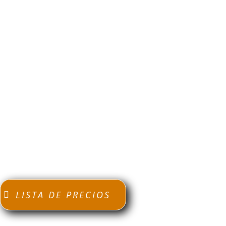
or y por kilos Aquí encontraras los Mejores
s puntos o Comercializadoras de C
ompra de
tiene las diferentes Clases de Bronce
atarrización, Desmontes, Recolección en
un Dinero Extra Contribuyendo con
El Medio
LISTA DE PRECIOS