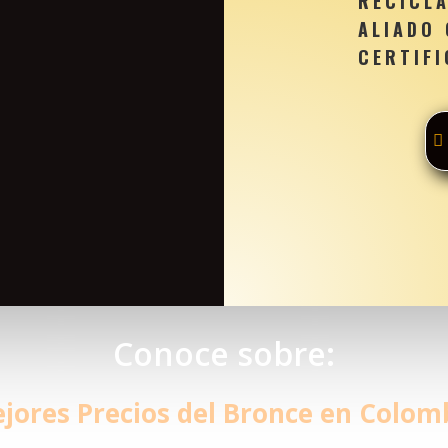
RECICL
ALIADO
CERTIFI
Conoce sobre:
jores Precios del Bronce en Colom