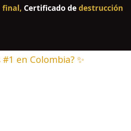
final,
Certificado de
destrucción
s #1 en Colombia? ✨
 ofrecerte tarifas que nadie más
 justo y exacto.
rca.
ro servicio a tus necesidades.