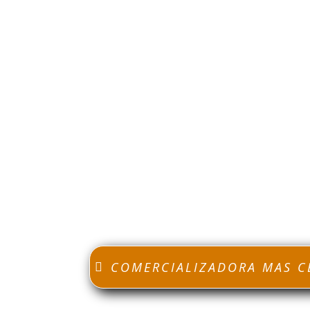
En Comercializadora de Metales Compramos t
Aqui le Informamos
de Precio del Bronce
Bronce
más cercanos a su sector, Bar
Aqui encontraras
los mejores Precios, 
grandes Cantidades Te asesoramos sin cost
COMERCIALIZADORA MAS C