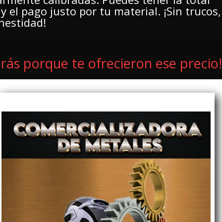
y el pago justo por tu material. ¡Sin trucos,
nestidad!
rás porque te ofrecieron ese precio!