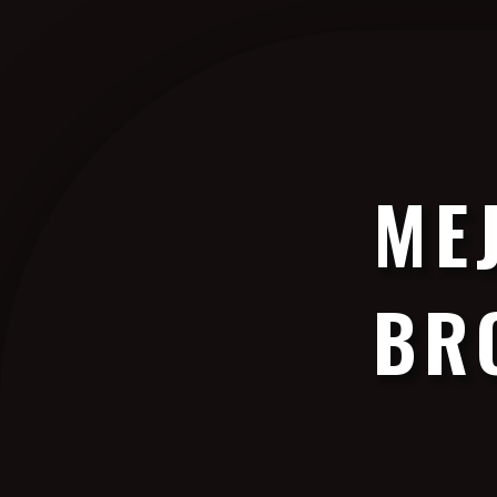
323 391 0015
ME
BR
En Comercializadora de Metales Compramos toda Clase de Bronce al 