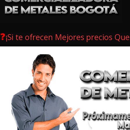
❓
¡S
i te ofrecen Mejores precios Que