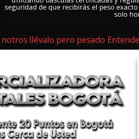
seguridad de que recibirás el peso exacto 
solo ho
 notros llévalo pero pesado Entende