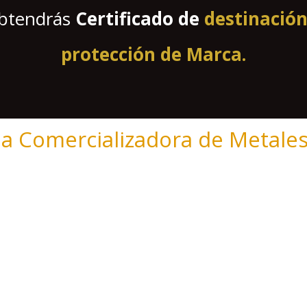
obtendrás
Certificado de
destinación 
protección de Marca.
a Comercializadora de Metale
y conocimiento del mercado nos permiten
as certificadas
son tu garantía de un pago
en Bogotá
, siempre tienes una sucursal ce
es único. Te escuchamos y adaptamos nuest