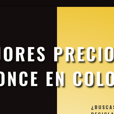
Precio Bronce
JORES PRECIO
ONCE EN COL
Mejor Precio
por Mayor y por kilos Aquí encontraras los Mejores Precios del Bronce en Colombia
Mejores Precios del Bronce en Colombia
¿BUSCA