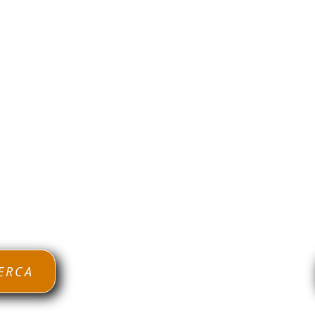
oda Clase de Bronce al Mejor Precio por May
Precios de Bogotá Colombia.
 en Bogotá
su comercialización, Encuentre lo
rio, Zona, Localidad de Bogotá. Que precios 
por Kilos o por Mayor
te ayudamos con la Ch
o alguno para obtener mejores Ganancias, 
Ambiente
ERCA